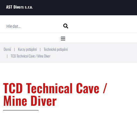
AST Divers s.r.o.
Domů
|
Kurzy potápění
|
Technické potápění
Domů
|
TCD Technical Cave / Mine Diver
O ASTD
TCD Technical Cave /
Kurzy potápění
Mine Diver
Blog
Kontakt