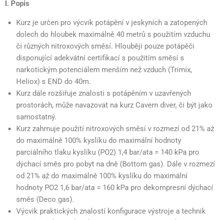
I. Popis
Kurz je určen pro výcvik potápění v jeskyních a zatopených
dolech do hloubek maximálně 40 metrů s použitím vzduchu
či různých nitroxových směsí. Hlouběji pouze potápěči
disponující adekvátní certifikací s použitím směsí s
narkotickým potenciálem menším než vzduch (Trimix,
Heliox) s END do 40m.
Kurz dále rozšiřuje znalosti s potápěním v uzavřených
prostorách, může navazovat na kurz Cavern diver, či být jako
samostatný.
Kurz zahrnuje použití nitroxových směsí v rozmezí od 21% až
do maximálně 100% kyslíku do maximální hodnoty
parciálního tlaku kyslíku (PO2) 1,4 bar/ata = 140 kPa pro
dýchací směs pro pobyt na dně (Bottom gas). Dále v rozmezí
od 21% až do maximálně 100% kyslíku do maximální
hodnoty PO2 1,6 bar/ata = 160 kPa pro dekompresní dýchací
směs (Deco gas).
Výcvik praktických znalostí konfigurace výstroje a technik