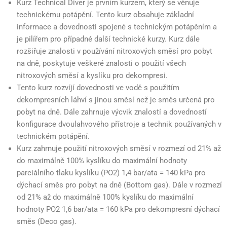
Kurz Technical Diver je prvním kurzem, který se věnuje
technickému potápění. Tento kurz obsahuje základní
informace a dovednosti spojené s technickým potápěním a
je pilířem pro případné další technické kurzy. Kurz dále
rozšiřuje znalosti v používání nitroxových směsí pro pobyt
na dně, poskytuje veškeré znalosti o použití všech
nitroxových směsí a kyslíku pro dekompresi.
Tento kurz rozvíjí dovednosti ve vodě s použitím
dekompresních láhví s jinou směsí než je směs určená pro
pobyt na dně. Dále zahrnuje výcvik znalostí a dovedností
konfigurace dvoulahvového přístroje a technik používaných v
technickém potápění.
Kurz zahrnuje použití nitroxových směsí v rozmezí od 21% až
do maximálně 100% kyslíku do maximální hodnoty
parciálního tlaku kyslíku (PO2) 1,4 bar/ata = 140 kPa pro
dýchací směs pro pobyt na dně (Bottom gas). Dále v rozmezí
od 21% až do maximálně 100% kyslíku do maximální
hodnoty PO2 1,6 bar/ata = 160 kPa pro dekompresní dýchací
směs (Deco gas).