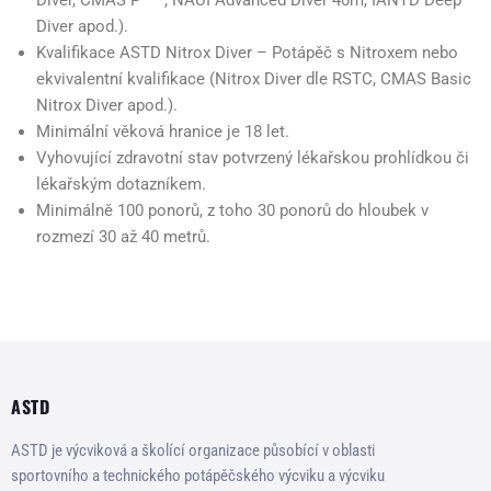
Diver, CMAS P ***, NAUI Advanced Diver 40m, IANTD Deep
Diver apod.).
Kvalifikace ASTD Nitrox Diver – Potápěč s Nitroxem nebo
ekvivalentní kvalifikace (Nitrox Diver dle RSTC, CMAS Basic
Nitrox Diver apod.).
Minimální věková hranice je 18 let.
Vyhovující zdravotní stav potvrzený lékařskou prohlídkou či
lékařským dotazníkem.
Minimálně 100 ponorů, z toho 30 ponorů do hloubek v
rozmezí 30 až 40 metrů.
ASTD
ASTD je výcviková a školící organizace působící v oblasti
sportovního a technického potápěčského výcviku a výcviku