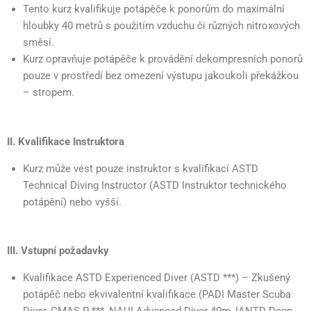
Tento kurz kvalifikuje potápěče k ponorům do maximální
hloubky 40 metrů s použitím vzduchu či různých nitroxových
směsí.
Kurz opravňuje potápěče k provádění dekompresních ponorů
pouze v prostředí bez omezení výstupu jakoukoli překážkou
– stropem.
II. Kvalifikace Instruktora
Kurz může vést pouze instruktor s kvalifikací ASTD
Technical Diving Instructor (ASTD Instruktor technického
potápění) nebo vyšší.
III. Vstupní požadavky
Kvalifikace ASTD Experienced Diver (ASTD ***) – Zkušený
potápěč nebo ekvivalentní kvalifikace (PADI Master Scuba