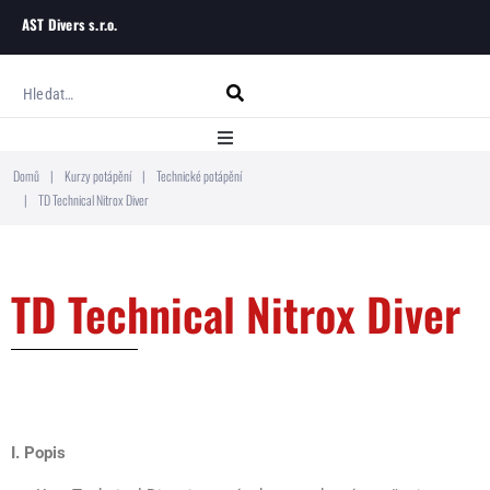
AST Divers s.r.o.
Domů
|
Kurzy potápění
|
Technické potápění
Domů
|
TD Technical Nitrox Diver
O ASTD
TD Technical Nitrox Diver
Kurzy potápění
Blog
Kontakt
I. Popis