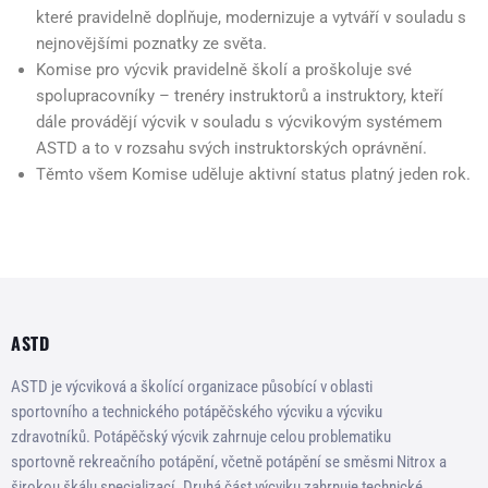
které pravidelně doplňuje, modernizuje a vytváří v souladu s
nejnovějšími poznatky ze světa.
Komise pro výcvik pravidelně školí a proškoluje své
spolupracovníky – trenéry instruktorů a instruktory, kteří
dále provádějí výcvik v souladu s výcvikovým systémem
ASTD a to v rozsahu svých instruktorských oprávnění.
Těmto všem Komise uděluje aktivní status platný jeden rok.
ASTD
ASTD je výcviková a školící organizace působící v oblasti
sportovního a technického potápěčského výcviku a výcviku
zdravotníků. Potápěčský výcvik zahrnuje celou problematiku
sportovně rekreačního potápění, včetně potápění se směsmi Nitrox a
širokou škálu specializací. Druhá část výcviku zahrnuje technické