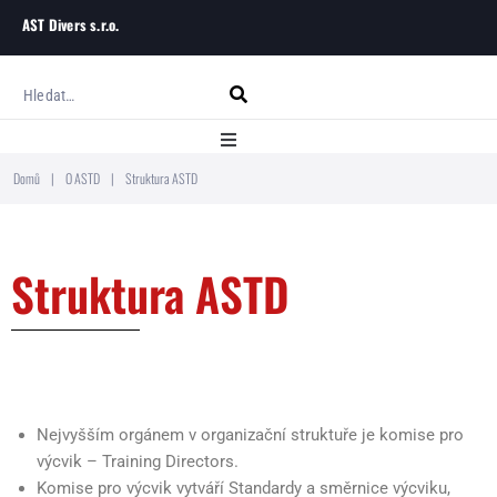
AST Divers s.r.o.
Domů
|
O ASTD
|
Struktura ASTD
Domů
O ASTD
Struktura ASTD
Kurzy potápění
Blog
Kontakt
Nejvyšším orgánem v organizační struktuře je komise pro
výcvik – Training Directors.
Komise pro výcvik vytváří Standardy a směrnice výcviku,