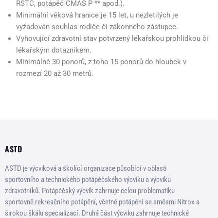
RSTC, potápěč CMAS P ** apod.).
Minimální věková hranice je 15 let, u nezletilých je
vyžadován souhlas rodiče či zákonného zástupce.
Vyhovující zdravotní stav potvrzený lékařskou prohlídkou či
lékařským dotazníkem.
Minimálně 30 ponorů, z toho 15 ponorů do hloubek v
rozmezí 20 až 30 metrů.
ASTD
ASTD je výcviková a školící organizace působící v oblasti
sportovního a technického potápěčského výcviku a výcviku
zdravotníků. Potápěčský výcvik zahrnuje celou problematiku
sportovně rekreačního potápění, včetně potápění se směsmi Nitrox a
širokou škálu specializací. Druhá část výcviku zahrnuje technické