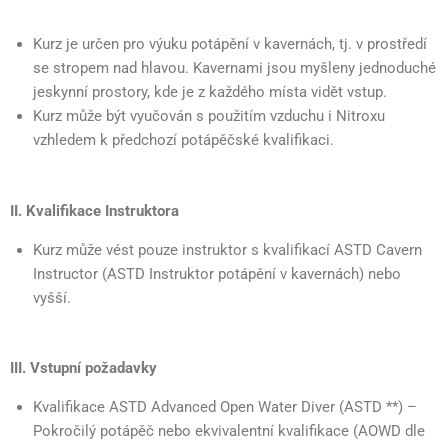
Kurz je určen pro výuku potápění v kavernách, tj. v prostředí
se stropem nad hlavou. Kavernami jsou myšleny jednoduché
jeskynní prostory, kde je z každého místa vidět vstup.
Kurz může být vyučován s použitím vzduchu i Nitroxu
vzhledem k předchozí potápěčské kvalifikaci.
II. Kvalifikace Instruktora
Kurz může vést pouze instruktor s kvalifikací ASTD Cavern
Instructor (ASTD Instruktor potápění v kavernách) nebo
vyšší.
III. Vstupní požadavky
Kvalifikace ASTD Advanced Open Water Diver (ASTD **) –
Pokročilý potápěč nebo ekvivalentní kvalifikace (AOWD dle