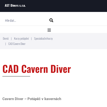
AST Divers s.r.o.
Domů
|
Kurzy potápění
|
Specializační kurzy
Domů
|
CAD Cavern Diver
O ASTD
CAD Cavern Diver
Kurzy potápění
Blog
Kontakt
Cavern Diver – Potápěč v kavernách