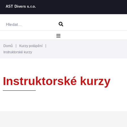
AST Divers s.r.o.
|
|
Domů
Kurzy potápění
Domů
Instruktorské kurzy
O ASTD
Instruktorské kurzy
Kurzy potápění
Blog
Kontakt