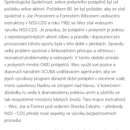
Speleologická Společnost, sekce jeskynního potápění) byl od
počátku velice aktivní. Počátkem 80. let byl požádán, aby se stal
společně s Joe Prosserem a Forrestem Wilsonem vedoucími
instruktory v NSS-CDS a roku 1982 se Wes stal vedoucím
výcviku NSS-CDS. Je pravdou, že potápění v jeskyních je jednou
z nejnebezpečnějších aktivit vůbec a pravidla i doporučení pro
provozování tohoto sportu byla v této době v plenkách. Opravdu
velký problém spočíval v lehkovážném přístupu a většinou i
neznalostí problematiky a nebezpečí. V tomto období umíralo
v jeskyních mnoho OWD potápěčů. Wes využil své pozice a
doporučil národním SCUBA vzdělávacím agenturám, aby se
jejich výcvikový program důrazně držel potápění v otevřené vodě,
mimo uzavřenou hladinu se stropem nad hlavou. V konečném
důsledku to vedlo k dramatickému poklesu úmrtí a ušetřilo se
tak nespočetné množství lidských životů. Tato trojice instruktorů
– Wes, Joe a Forrest pod vedením Shecka Exleyho – předsedy
NSS –CDS přináší nové aspekty ve výcviku bezpečnostních
procedur.