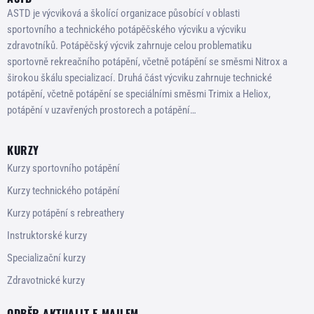
ASTD je výcviková a školící organizace působící v oblasti
sportovního a technického potápěčského výcviku a výcviku
zdravotníků. Potápěčský výcvik zahrnuje celou problematiku
sportovně rekreačního potápění, včetně potápění se směsmi Nitrox a
širokou škálu specializací. Druhá část výcviku zahrnuje technické
potápění, včetně potápění se speciálními směsmi Trimix a Heliox,
potápění v uzavřených prostorech a potápění…
KURZY
Kurzy sportovního potápění
Kurzy technického potápění
Kurzy potápění s rebreathery
Instruktorské kurzy
Specializační kurzy
Zdravotnické kurzy
ODBĚR AKTUALIT E-MAILEM