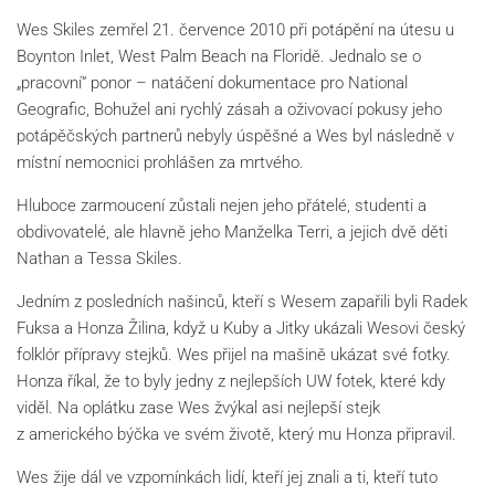
Wes Skiles zemřel 21. července 2010 při potápění na útesu u
Boynton Inlet, West Palm Beach na Floridě. Jednalo se o
„pracovní“ ponor – natáčení dokumentace pro National
Geografic, Bohužel ani rychlý zásah a oživovací pokusy jeho
potápěčských partnerů nebyly úspěšné a Wes byl následně v
místní nemocnici prohlášen za mrtvého.
Hluboce zarmoucení zůstali nejen jeho přátelé, studenti a
obdivovatelé, ale hlavně jeho Manželka Terri, a jejich dvě děti
Nathan a Tessa Skiles.
Jedním z posledních našinců, kteří s Wesem zapařili byli Radek
Fuksa a Honza Žilina, když u Kuby a Jitky ukázali Wesovi český
folklór přípravy stejků. Wes přijel na mašině ukázat své fotky.
Honza říkal, že to byly jedny z nejlepších UW fotek, které kdy
viděl. Na oplátku zase Wes žvýkal asi nejlepší stejk
z amerického býčka ve svém životě, který mu Honza připravil.
Wes žije dál ve vzpomínkách lidí, kteří jej znali a ti, kteří tuto