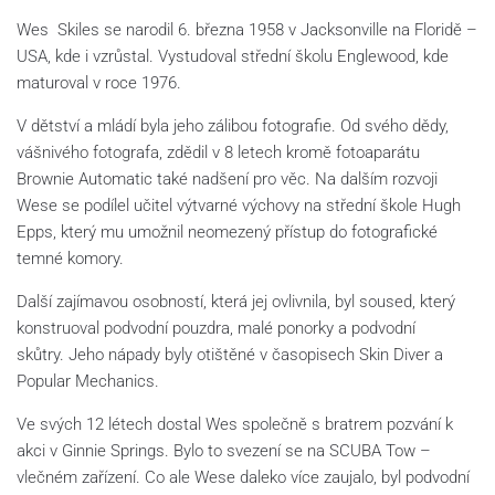
Wes Skiles se narodil 6. března 1958 v Jacksonville na Floridě –
USA, kde i vzrůstal. Vystudoval střední školu Englewood, kde
maturoval v roce 1976.
V dětství a mládí byla jeho zálibou fotografie. Od svého dědy,
vášnivého fotografa, zdědil v 8 letech kromě fotoaparátu
Brownie Automatic také nadšení pro věc. Na dalším rozvoji
Wese se podílel učitel výtvarné výchovy na střední škole Hugh
Epps, který mu umožnil neomezený přístup do fotografické
temné komory.
Další zajímavou osobností, která jej ovlivnila, byl soused, který
konstruoval podvodní pouzdra, malé ponorky a podvodní
skůtry. Jeho nápady byly otištěné v časopisech Skin Diver a
Popular Mechanics.
Ve svých 12 létech dostal Wes společně s bratrem pozvání k
akci v Ginnie Springs. Bylo to svezení se na SCUBA Tow –
vlečném zařízení. Co ale Wese daleko více zaujalo, byl podvodní