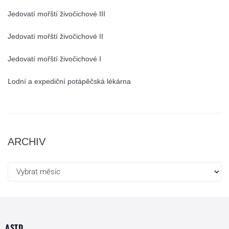
Jedovatí mořští živočichové III
Jedovatí mořští živočichové II
Jedovatí mořští živočichové I
Lodní a expediční potápěčská lékárna
ARCHIV
ASTD