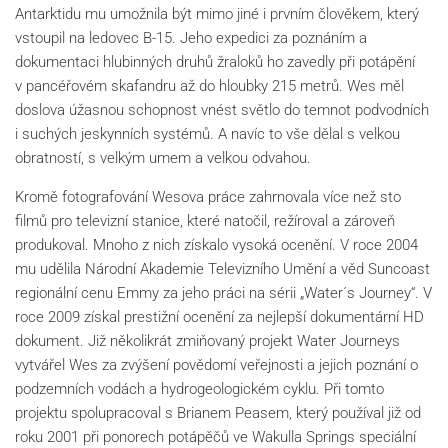
Antarktidu mu umožnila být mimo jiné i prvním člověkem, který
vstoupil na ledovec B-15. Jeho expedici za poznáním a
dokumentaci hlubinných druhů žraloků ho zavedly při potápění
v pancéřovém skafandru až do hloubky 215 metrů. Wes měl
doslova úžasnou schopnost vnést světlo do temnot podvodních
i suchých jeskynních systémů. A navíc to vše dělal s velkou
obratností, s velkým umem a velkou odvahou.
Kromě fotografování Wesova práce zahrnovala více než sto
filmů pro televizní stanice, které natočil, režíroval a zároveň
produkoval. Mnoho z nich získalo vysoká ocenění. V roce 2004
mu udělila Národní Akademie Televizního Umění a věd Suncoast
regionální cenu Emmy za jeho práci na sérii „Water´s Journey“. V
roce 2009 získal prestižní ocenění za nejlepší dokumentární HD
dokument. Již několikrát zmiňovaný projekt Water Journeys
vytvářel Wes za zvýšení povědomí veřejnosti a jejich poznání o
podzemních vodách a hydrogeologickém cyklu. Při tomto
projektu spolupracoval s Brianem Peasem, který používal již od
roku 2001 při ponorech potápěčů ve Wakulla Springs speciální