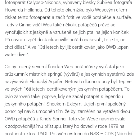
fotoaparát Calypso-Nikonos, vybavený blesky SubSea fotografa
Howarda Hollanda. Od tohoto okamžiku bylo Wesovým cílem
získat tento fotoaparát a začít fotit ve vodě potápěče a surfaře.
Tady v Ginnie viděl Wes také několik potápěčů právě se
vynořujících z jeskyně a vzrušeně se jich ptal na jejich koníček.
Při návratu zpět do Jacksonville pořád opakoval: „To je to, co
chci dělat.“ A ve 13ti letech byl již certifikován jako OWD „open
water diver“.
Co by rozený severní floriďan Wes potápěčsky vyrůstal jako
průzkumník místních springů (vývěrů) a jeskynních systémů, zde
nazývaných Floridský Aquifer. Netrvalo dlouho a brzy byl, teprve
ve svých 16ti letech, certifikovaným jeskynním potápěčem. To
bylo zároveň také poprvé, kdy se začal potápět s legendou
jeskynního potápění, Sheckem Exleym. Jejich první společný
ponor byl navíc umocněn tím, že byl zaměřen na vytažení dvou
OWD potápěčů z King’s Spring. Toto vše Wese nasměrovalo
k zodpovědnějšímu přístupu, který ho dovedl v roce 1978 na
post instruktora PADI. Po svém vstupu do NSS – CDS (Národní