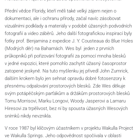
Přední vědce Floridy, kteří měli také velký zájem nejen o
dokumentaci, ale i ochranu přírody, začal navíc zásobovat
vizuálními podklady a materiály v podobě úžasných podvodních
fotografií a video záběrů. Jeho další fotografickou inspirací byly
fotky prof. Benjamina z expedice J. Y. Cousteaua do Blue Holes
(Modrých děr) na Bahamách. Wes byl jeden z prvních
průkopníků při pořizování fotografií za pomocí mnoha blesků
v jedné expozici, které pomohlo zachytit úžasný časoprostor
zatopené jeskyně. Na tuto myšlenku jej přivedl John Zumrick,
dalším krokem bylo jen sehnat opravdu dobré fotosenzory k
přesnému odpalování prostorových blesků. Zde Wes děkuje
svým potápěčským parťákům a držákům prostorových blesků
Tomu Morrisovi, Marku Longovi, Woody Jasperovi a Lamaru
Hiresovi za trpělivost, bez ní by spousta úžasných Wesových
snímků nikdy nevznikla.
V roce 1987 byl klíčovým účastníkem v projektu Wakulla Project
ve Wakulla Springs. Jeho odpovědnost spočívala v oblasti