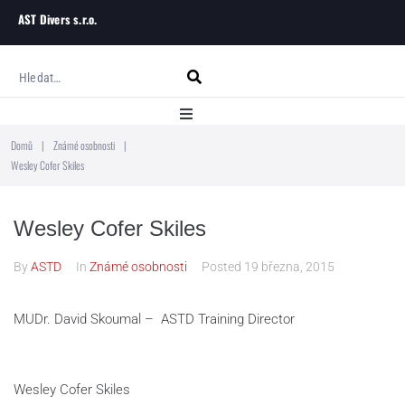
AST Divers s.r.o.
Domů
|
Známé osobnosti
|
Domů
Wesley Cofer Skiles
O ASTD
Wesley Cofer Skiles
Kurzy potápění
By
ASTD
In
Známé osobnosti
Posted
19 března, 2015
Blog
MUDr. David Skoumal – ASTD Training Director
Kontakt
Wesley Cofer Skiles