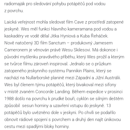
radiomaják pro sledování pohybu potápěčů pod vodou
z povrchu.
Laická veřejnost mohla sledovat film Cave z prostředí zatopené
jeskyně. Wes měl funkci hlavního kameramana pod vodou a
kaskadéry ve vodě dělal Jitka Hyniová a Kuba Řeháček.
Nově natočený 3D film Sanctum – produkovný Jamesem
Cameronem je věnován právě Wesu Skilesovi. Má dokonce i
původní myšlenku pravdivého příběhu, který Wes prožil a kterým
se tvůrce filmu zároveň inspiroval. Jednalo se o průzkum
zatopeného jeskynního systému Pannikin Plains, který se
nachází na Nullarborské planině mezi Západní a Jižní Austrálii.
Wes byl členem týmu potápěčů, který bivakoval mezi sifony
v místě zvaném Concorde Landing. Během expedice v prosinci
1988 došlo na povrchu k prudké bouři, cyklón se silným deštěm
způsobil sesun horniny a uzavření vstupu do jeskyně. 13
potápěčů bylo uvězněno dole v jeskyni. Po chvíli se podařilo
obnovit rádiové spojení s povrchem a druhý den najít únikovou
cestu mezi spadlými bloky horniny.