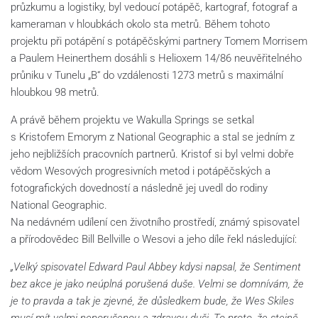
průzkumu a logistiky, byl vedoucí potápěč, kartograf, fotograf a
kameraman v hloubkách okolo sta metrů. Během tohoto
projektu při potápění s potápěčskými partnery Tomem Morrisem
a Paulem Heinerthem dosáhli s Helioxem 14/86 neuvěřitelného
průniku v Tunelu „B“ do vzdálenosti 1273 metrů s maximální
hloubkou 98 metrů.
A právě během projektu ve Wakulla Springs se setkal
s Kristofem Emorym z National Geographic a stal se jedním z
jeho nejbližších pracovních partnerů. Kristof si byl velmi dobře
vědom Wesových progresivních metod i potápěčských a
fotografických dovedností a následně jej uvedl do rodiny
National Geographic.
Na nedávném udílení cen životního prostředí, známý spisovatel
a přírodovědec Bill Bellville o Wesovi a jeho díle řekl následující:
„Velký spisovatel Edward Paul Abbey kdysi napsal, že Sentiment
bez akce je jako neúplná porušená duše. Velmi se domnívám, že
je to pravda a tak je zjevné, že důsledkem bude, že Wes Skiles