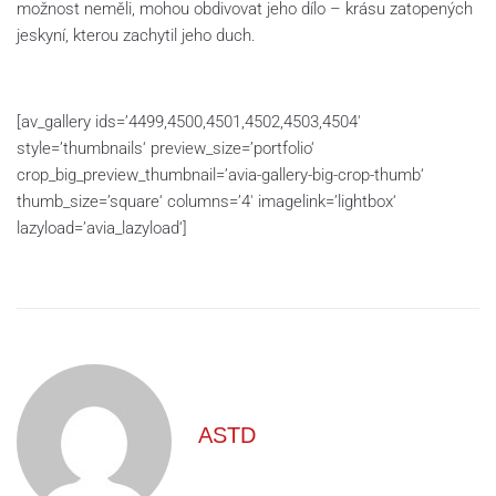
možnost neměli, mohou obdivovat jeho dílo – krásu zatopených
jeskyní, kterou zachytil jeho duch.
[av_gallery ids=’4499,4500,4501,4502,4503,4504′
style=’thumbnails‘ preview_size=’portfolio‘
crop_big_preview_thumbnail=’avia-gallery-big-crop-thumb‘
thumb_size=’square‘ columns=’4′ imagelink=’lightbox‘
lazyload=’avia_lazyload‘]
ASTD