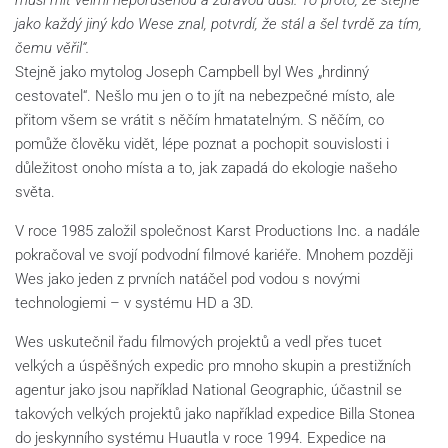
musí mít velmi neporušenou a zdravou duši. To proto, že stejně
jako každý jiný kdo Wese znal, potvrdí, že stál a šel tvrdě za tím,
čemu věřil“.
Stejně jako mytolog Joseph Campbell byl Wes „hrdinný
cestovatel“. Nešlo mu jen o to jít na nebezpečné místo, ale
přitom všem se vrátit s něčím hmatatelným. S něčím, co
pomůže člověku vidět, lépe poznat a pochopit souvislosti i
důležitost onoho místa a to, jak zapadá do ekologie našeho
světa.
V roce 1985 založil společnost Karst Productions Inc. a nadále
pokračoval ve svojí podvodní filmové kariéře. Mnohem později
Wes jako jeden z prvních natáčel pod vodou s novými
technologiemi – v systému HD a 3D.
Wes uskutečnil řadu filmových projektů a vedl přes tucet
velkých a úspěšných expedic pro mnoho skupin a prestižních
agentur jako jsou například National Geographic, účastnil se
takových velkých projektů jako například expedice Billa Stonea
do jeskynního systému Huautla v roce 1994. Expedice na