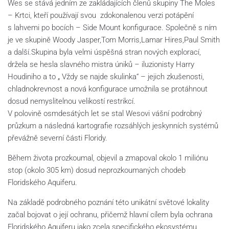
Wes se stává jedním ze zakládajících členů skupiny The Moles
– Krtci, kteří používají svou zdokonalenou verzi potápění
s lahvemi po bocích – Side Mount konfigurace. Společně s ním
je ve skupině Woody Jasper,Tom Morris,Lamar Hires,Paul Smith
a další.Skupina byla velmi úspěšná stran nových explorací,
držela se hesla slavného mistra úniků – iluzionisty Harry
Houdiniho a to „ Vždy se najde skulinka“ – jejich zkušenosti,
chladnokrevnost a nová konfigurace umožnila se protáhnout
dosud nemyslitelnou velikostí restrikcí.
V polovině osmdesátých let se stal Wesovi vášní podrobný
průzkum a následná kartografie rozsáhlých jeskynních systémů
převážně severní části Floridy.
Během života prozkoumal, objevil a zmapoval okolo 1 miliónu
stop (okolo 305 km) dosud neprozkoumaných chodeb
Floridského Aquiferu.
Na základě podrobného poznání této unikátní světové lokality
začal bojovat o její ochranu, přičemž hlavní cílem byla ochrana
Floridského Aquiferu jako zcela specifického ekosystému.