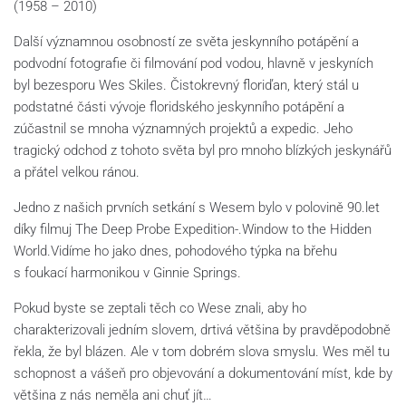
(1958 – 2010)
Další významnou osobností ze světa jeskynního potápění a
podvodní fotografie či filmování pod vodou, hlavně v jeskyních
byl bezesporu Wes Skiles. Čistokrevný floriďan, který stál u
podstatné části vývoje floridského jeskynního potápění a
zúčastnil se mnoha významných projektů a expedic. Jeho
tragický odchod z tohoto světa byl pro mnoho blízkých jeskynářů
a přátel velkou ránou.
Jedno z našich prvních setkání s Wesem bylo v polovině 90.let
díky filmuj The Deep Probe Expedition-.Window to the Hidden
World.Vidíme ho jako dnes, pohodového týpka na břehu
s foukací harmonikou v Ginnie Springs.
Pokud byste se zeptali těch co Wese znali, aby ho
charakterizovali jedním slovem, drtivá většina by pravděpodobně
řekla, že byl blázen. Ale v tom dobrém slova smyslu. Wes měl tu
schopnost a vášeň pro objevování a dokumentování míst, kde by
většina z nás neměla ani chuť jít…