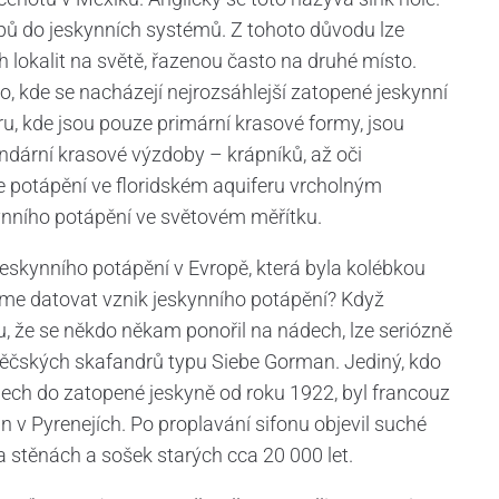
pů do jeskynních systémů. Z tohoto důvodu lze
 lokalit na světě, řazenou často na druhé místo.
o, kde se nacházejí nejrozsáhlejší zatopené jeskynní
ru, kde jsou pouze primární krasové formy, jsou
dární krasové výzdoby – krápníků, až oči
e potápění ve floridském aquiferu vrcholným
kynního potápění ve světovém měřítku.
jeskynního potápění v Evropě, která byla kolébkou
eme datovat vznik jeskynního potápění? Když
že se někdo někam ponořil na nádech, lze seriózně
ápěčských skafandrů typu Siebe Gorman. Jediný, kdo
ch do zatopené jeskyně od roku 1922, byl francouz
 v Pyrenejích. Po proplavání sifonu objevil suché
 stěnách a sošek starých cca 20 000 let.