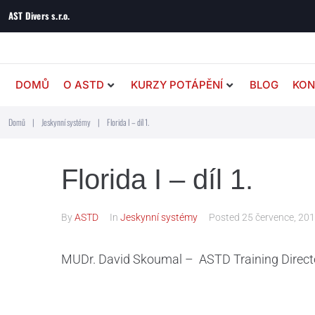
AST Divers s.r.o.
DOMŮ
O ASTD
KURZY POTÁPĚNÍ
BLOG
KON
Domů
|
Jeskynní systémy
|
Florida I – díl 1.
Florida I – díl 1.
By
ASTD
In
Jeskynní systémy
Posted
25 července, 20
MUDr. David Skoumal – ASTD Training Direct