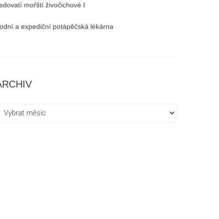
edovatí mořští živočichové I
odní a expediční potápěčská lékárna
ARCHIV