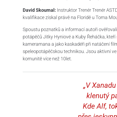
David Skoumal:
Instruktor Trenér Trenér ASTD
kvalifikace získal právě na Floridě u Toma Mo
Spoustu poznatků a informací autoři ověřovali
potápěčů Jitky Hyniové a Kuby Řeháčka, kteří 
kameramana a jako kaskadéři při natáčení film
speleopotápěčskou technikou. Jsou aktivní ve
komunitě více než 10let.
„V Xanadu 
klenutý p
Kde Alf, t
přes jeskynn