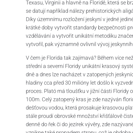
Texasu, Virginii a hlavně na Floridě, která se 
se datují například nálezy prehistorických alig
Díky územnímu rozložení jeskyní v jedné jedin
krátké doby vytvořit standardy bezpečnosti p
vzdělávání a vytvořit unikátní metodiku značen
vytvořil, pak významně ovlivnil vývoj jeskynníh
V čem je Florida tak zajímavá? Během více než
střední a severní Floridy unikátní krasový sy
dně a dnes lze nacházet v zatopených jeskyn
hladiny cca před 30 milióny let došlo k vyzved
proces. Plató má tloušťku v jižní části Florid
100m. Celý zatopený kras je zde nazýván flor
dešťovou vodou, která prosakuje krasovou plat
stále proudí obrovské množství křišťálově čist
denně do řek či do jezírek vývěry, zde nazýva
vznikne také propadem stropu, což je obdoba c