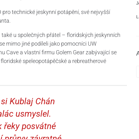
J
 pro technické jeskynní potápění, své nejvyšší
L
unta.
 také u společných přátel – floridských jeskynních
se mimo jiné podíleli jako pomocníci UW
u Cave a vlastní firmu Golem Gear zabývající se
 floridské speleopotápěčské a rebreatherové
si Kublaj Chán
alác usmyslel.
ok řeky posvátné
í průrvy závratné