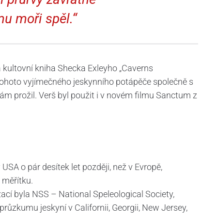
u moři spěl.“
á kultovní kniha Shecka Exleyho „Caverns
u tohoto vyjímečného jeskynního potápěče společně s
i sám prožil. Verš byl použit i v novém filmu Sanctum z
USA o pár desítek let později, než v Evropě,
 měřítku.
cí byla NSS – National Speleological Society,
průzkumu jeskyní v Californii, Georgii, New Jersey,