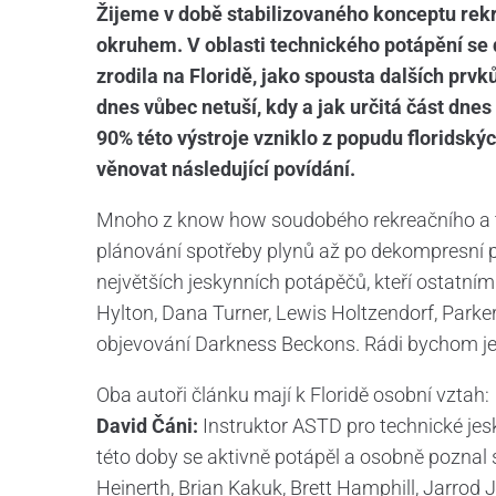
Žijeme v době stabilizovaného konceptu rek
okruhem. V oblasti technického potápění se 
zrodila na Floridě, jako spousta dalších prv
dnes vůbec netuší, kdy a jak určitá část dne
90% této výstroje vzniklo z popudu florids
věnovat následující povídání.
Mnoho z know how soudobého rekreačního a t
plánování spotřeby plynů až po dekompresní p
největších jeskynních potápěčů, kteří ostatním
Hylton, Dana Turner, Lewis Holtzendorf, Parker 
objevování Darkness Beckons. Rádi bychom je z
Oba autoři článku mají k Floridě osobní vztah:
David Čáni:
Instruktor ASTD pro technické jesky
této doby se aktivně potápěl a osobně poznal s
Heinerth, Brian Kakuk, Brett Hamphill, Jarrod 