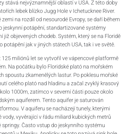
brzy stává nejvýznamnější oblastí v USA. Z této doby
átořích lebek blízko Jugg Hole v Ichetucknee River.
é zemi na rozdíl od nesourodé Evropy, se daří během
ro jeskynní potápění, standartizované systémy
í již objevených chodeb. Systém, který se na Floridě
o potápění jak v jiných státech USA, tak i ve světě.
 125 miliónů let se vytvořil ve vápencové platformě
stém. Na počátku bylo Floridské plató na mořském
ích spoustu zkamenělých lastur. Po poklesu mořské
nutí celého plató nad hladinu a začal zvyklý krasový
y okolo 1000m, zatímco v severní části pouze okolo
idským aquiferem. Tento aquifer je saturován
formou. V aquiferu se nacházejí tunely, kterými
é vody, vyvěrající v řádu miliard kubických metrů
né springy. Často vstup do jeskynního systému
enotů v Mexiku. Anglicky se toto nazývá sink hole.