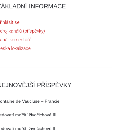
ZÁKLADNÍ INFORMACE
řihlásit se
droj kanálů (příspěvky)
anál komentářů
eská lokalizace
NEJNOVĚJŠÍ PŘÍSPĚVKY
ontaine de Vaucluse – Francie
edovatí mořští živočichové III
edovatí mořští živočichové II