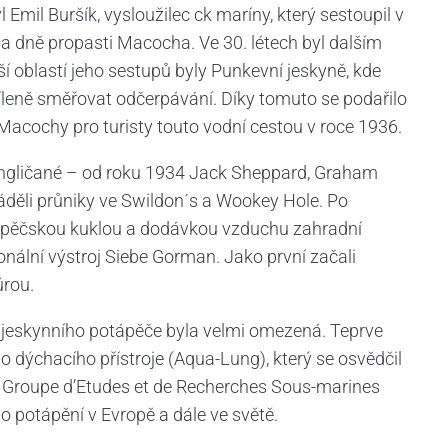
Emil Buršík, vysloužilec ck maríny, který sestoupil v
a dně propasti Macocha. Ve 30. létech byl dalším
 oblastí jeho sestupů byly Punkevní jeskyně, kde
leně směřovat odčerpávání. Díky tomuto se podařilo
o Macochy pro turisty touto vodní cestou v roce 1936.
h angličané – od roku 1934 Jack Sheppard, Graham
děli průniky ve Swildon´s a Wookey Hole. Po
tápěčskou kuklou a dodávkou vzduchu zahradní
onální výstroj Siebe Gorman. Jako první začali
ůrou.
 jeskynního potápěče byla velmi omezená. Teprve
o dýchacího přístroje (Aqua-Lung), který se osvědčil
 Groupe d’Etudes et de Recherches Sous-marines
o potápění v Evropě a dále ve světě.