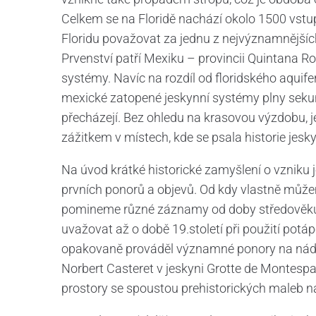
Celkem se na Floridě nachází okolo 1500 vstu
Floridu považovat za jednu z nejvýznamnějších
Prvenství patří Mexiku – provincii Quintana Ro
systémy. Navíc na rozdíl od floridského aquife
mexické zatopené jeskynní systémy plny sekun
přecházejí. Bez ohledu na krasovou výzdobu, j
zážitkem v místech, kde se psala historie jes
Na úvod krátké historické zamyšlení o vzniku 
prvních ponorů a objevů. Od kdy vlastně můž
pomineme různé záznamy od doby středověku, 
uvažovat až o době 19.století při použití pot
opakovaně prováděl významné ponory na náde
Norbert Casteret v jeskyni Grotte de Montespan
prostory se spoustou prehistorických maleb na