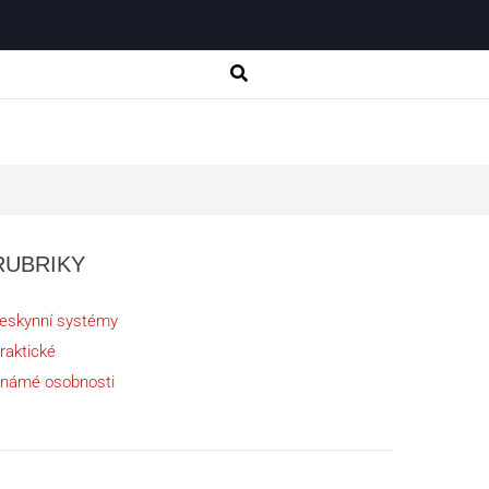
RUBRIKY
eskynní systémy
raktické
námé osobnosti