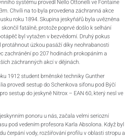
nního systému provedl Nello Ottonelli ve Fontaine
23m. Chvíli na to byla provedena záchranná akce
usku roku 1894. Skupina jeskyňářů byla uvězněna
končil fatálně, protože poprvé došlo k selhání
potápěč byl vytažen v bezvědomí. Druhý pokus
l protáhnout úzkou pasáží díky neohrabanosti
onec zachránění po 207 hodinách prokopáním a
tších záchranných akcí v dějinách.
roku 1912 student brněnské techniky Gunther
lia provedl sestup do Schenkova sifonu pod Býčí
pro sestup do jeskyně Nitrox – EAN 60, který nesl ve
eskynním ponoru u nás, začala velmi seriozní
su pod vedením profesora Karla Absolona. Když byl
u čerpání vody, rozšiřování profilu v oblasti stropu a