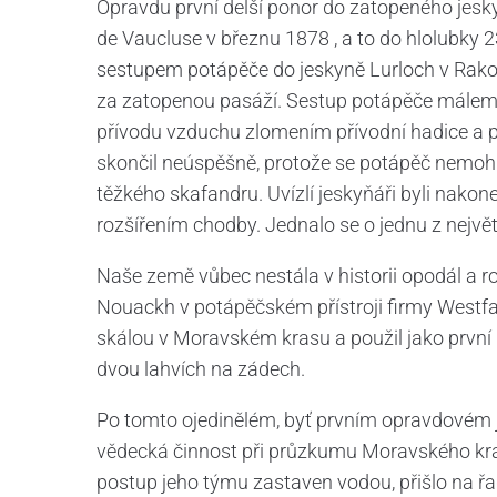
Opravdu první delší ponor do zatopeného jesky
de Vaucluse v březnu 1878 , a to do hlolubky 
sestupem potápěče do jeskyně Lurloch v Rako
za zatopenou pasáží. Sestup potápěče málem s
přívodu vzduchu zlomením přívodní hadice a 
skončil neúspěšně, protože se potápěč nemoh
těžkého skafandru. Uvízlí jeskyňáři byli nak
rozšířením chodby. Jednalo se o jednu z nejvě
Naše země vůbec nestála v historii opodál a 
Nouackh v potápěčském přístroji firmy Westfa
skálou v Moravském krasu a použil jako první 
dvou lahvích na zádech.
Po tomto ojedinělém, byť prvním opravdovém j
vědecká činnost při průzkumu Moravského kra
postup jeho týmu zastaven vodou, přišlo na řad