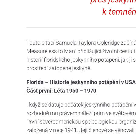
k temném
Touto citací Samuela Taylora Coleridge začín
Measureless to Man“ přibližující životní cest
historií floridského jeskynního potápění, jak j
prostředí zatopené jeskyně.
Florida – Historie jeskynního potápění v USA
Část první: Léta 1950 – 1970
I když se datuje počátek jeskynního potápění v 
rozhodně mu právem náleží prim ve světovém
První severoamerickou speleologickou organiza
založená v roce 1941. Její členové se věnovali 