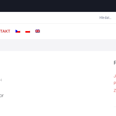
TAKT
J
14
P
Z
or