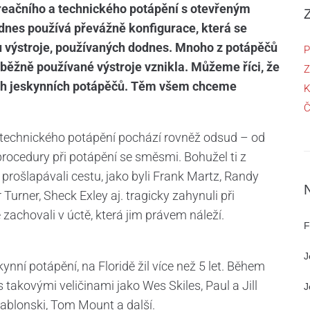
reačního a technického potápění s otevřeným
dnes používá převážně konfigurace, která se
ků výstroje, používaných dodnes. Mnoho z potápěčů
P
s běžně používané výstroje vznikla. Můžeme říci, že
Z
kých jeskynních potápěčů. Těm všem chceme
K
Č
echnického potápění pochází rovněž odsud – od
rocedury při potápění se směsmi. Bohužel ti z
 prošlapávali cestu, jako byli Frank Martz, Randy
Turner, Sheck Exley aj. tragicky zahynuli při
achovali v úctě, která jim právem náleží.
F
J
nní potápění, na Floridě žil více než 5 let. Během
 takovými veličinami jako Wes Skiles, Paul a Jill
J
Jablonski, Tom Mount a další.