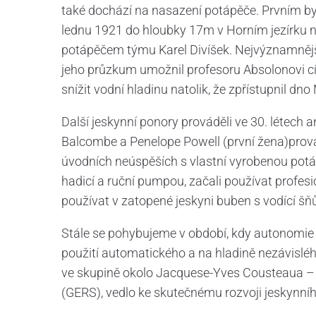
také dochází na nasazení potápěče. Prvním byl 
lednu 1921 do hloubky 17m v Horním jezírku n
potápěčem týmu Karel Divíšek. Nejvýznamnější
jeho průzkum umožnil profesoru Absolonovi cí
snížit vodní hladinu natolik, že zpřístupnil dn
Další jeskynní ponory prováděli ve 30. létec
Balcombe a Penelope Powell (první žena)prová
úvodních neúspěších s vlastní vyrobenou po
hadicí a ruční pumpou, začali používat profesi
používat v zatopené jeskyni buben s vodící šň
Stále se pohybujeme v období, kdy autonomie
použití automatického a na hladině nezávisléh
ve skupině okolo Jacquese-Yves Cousteaua –
(GERS), vedlo ke skutečnému rozvoji jeskynníh