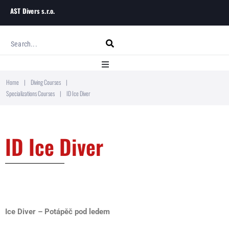
AST Divers s.r.o.
Home
|
Diving Courses
|
Home
Specializations Courses
|
ID Ice Diver
About
ID Ice Diver
Diving Courses
Blog
Contact
Ice Diver – Potápěč pod ledem